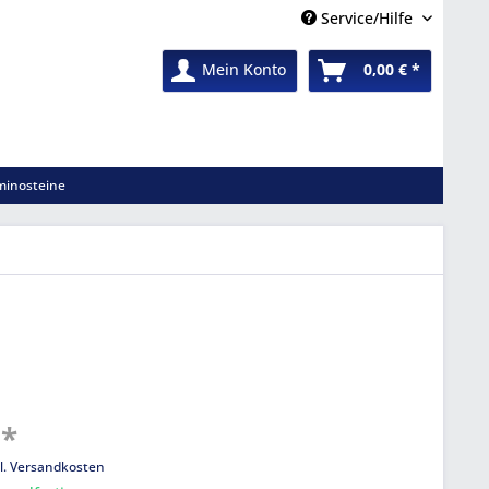
Service/Hilfe
Mein Konto
0,00 € *
inosteine
 *
l. Versandkosten