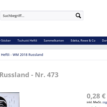
 Sticker
Tschutti Heftli
Sammelkarten
Edeka, Rewe & Co
Dom
i Heftli - WM 2018 Russland
Russland - Nr. 473
0,28 €
inkl. MwSt.
zzg