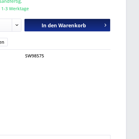
sandfertig,
a. 1-3 Werktage
In den
Warenkorb
en
SW98575