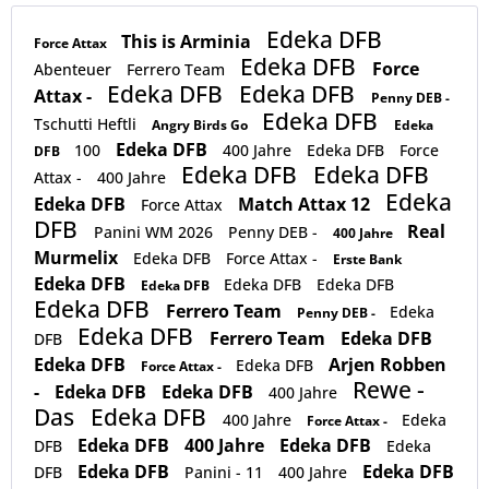
Edeka DFB
This is Arminia
Force Attax
Edeka DFB
Force
Abenteuer
Ferrero Team
Edeka DFB
Edeka DFB
Attax -
Penny DEB -
Edeka DFB
Tschutti Heftli
Angry Birds Go
Edeka
Edeka DFB
100
400 Jahre
Edeka DFB
Force
DFB
Edeka DFB
Edeka DFB
Attax -
400 Jahre
Edeka
Edeka DFB
Match Attax 12
Force Attax
DFB
Real
Panini WM 2026
Penny DEB -
400 Jahre
Murmelix
Edeka DFB
Force Attax -
Erste Bank
Edeka DFB
Edeka DFB
Edeka DFB
Edeka DFB
Edeka DFB
Ferrero Team
Edeka
Penny DEB -
Edeka DFB
Ferrero Team
Edeka DFB
DFB
Edeka DFB
Arjen Robben
Edeka DFB
Force Attax -
Rewe -
-
Edeka DFB
Edeka DFB
400 Jahre
Das
Edeka DFB
400 Jahre
Edeka
Force Attax -
Edeka DFB
400 Jahre
Edeka DFB
DFB
Edeka
Edeka DFB
Edeka DFB
DFB
Panini - 11
400 Jahre