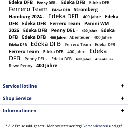
Edeka DFB
Edeka DFB
Edeka DFB
Penny DEB -
Ferrero Team
Stromberg
Edeka DFB
Edeka DFB
Hamburg 2024 -
Edeka
400 Jahre
DFB
Edeka DFB
Ferrero Team
Panini WM
2026
Edeka DFB
Penny DEL -
Edeka
400 Jahre
DFB
Edeka DFB
Abenteuer
400 Jahre
400 Jahre
Edeka DFB
Ferrero Team
Edeka DFB
Edeka DFB
Edeka
Ferrero Team
Edeka DFB
400 Jahre
DFB
Penny DEL -
Edeka DFB
400 Jahre
Abenteuer
400 Jahre
Rewe Penny
Service Hotline
Shop Service
Informationen
* Alle Preise inkl. gesetzl. Mehrwertsteuer zzgl.
Versandkosten
und ggf.