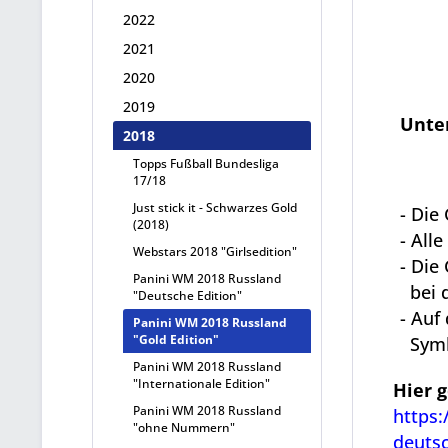
2022
2021
2020
2019
Unte
2018
Topps Fußball Bundesliga
17/18
Just stick it - Schwarzes Gold
- Die
(2018)
- All
Webstars 2018 "Girlsedition"
- Die
Panini WM 2018 Russland
bei d
"Deutsche Edition"
- Auf
Panini WM 2018 Russland
"Gold Edition"
Symb
Panini WM 2018 Russland
"Internationale Edition"
Hier 
Panini WM 2018 Russland
https:
"ohne Nummern"
deutsc