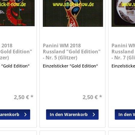
 2018
Panini WM 2018
Panini W
Gold Edition"
Russland "Gold Edition"
Russland 
tzer)
- Nr. 5 (Glitzer)
- Nr. 7 (Gl
r "Gold Edition"
Einzelsticker "Gold Edition"
Einzelstick
2,50 € *
2,50 € *
Warenkorb
In den Warenkorb
In den 