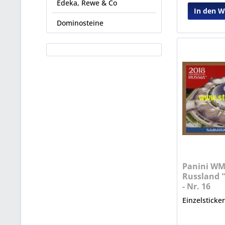
Edeka, Rewe & Co
In den 
Dominosteine
Panini WM
Russland "
- Nr. 16
Einzelsticke