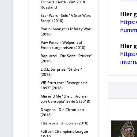
Tschutti Heftli - WM 2018
Russland
Hier 
Star Wars - Solo "A Star Wars
Story" (2018)
https:
Panini Avangers Infinity War
numm
(2018)
Paw Patrol - Welpen auf
Hier 
Endeckungsreisen (2018)
https:
Rapunzel - Die Serie "Sticker"
intern
(2018)
L.O.L. Surprise! "Sticker"
(2018)
VfB Stuttgart "Bewegt seit
1893" (2018)
Mia and Me "Die Einhörner
von Centopia" Serie 5 (2018)
Dragons - Die Chroniken
(2018)
I Believe in Unicorns (2018)
Fußball Champions League
18/19