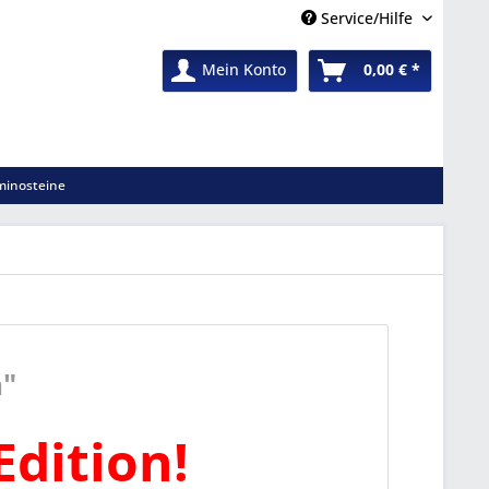
Service/Hilfe
Mein Konto
0,00 € *
inosteine
n"
Edition!