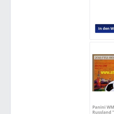
In den 
Panini WM
Russland "