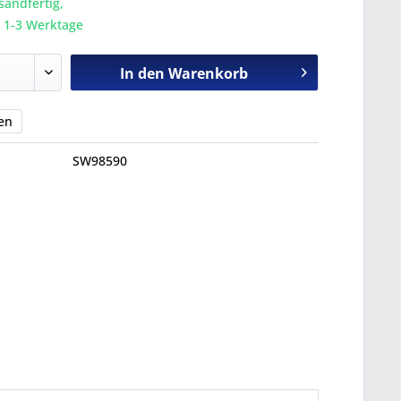
sandfertig,
a. 1-3 Werktage
In den
Warenkorb
en
SW98590