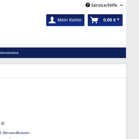
Service/Hilfe
Mein Konto
0,00 € *
inosteine
 *
l. Versandkosten