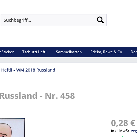
 Sticker
Tschutti Heftli
Sammelkarten
Edeka, Rewe & Co
Dom
i Heftli - WM 2018 Russland
Russland - Nr. 458
0,28 €
inkl. MwSt.
zzg