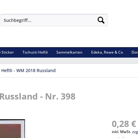
 Sticker
Tschutti Heftli
Sammelkarten
Edeka, Rewe & Co
Dom
i Heftli - WM 2018 Russland
Russland - Nr. 398
0,28 €
inkl. MwSt.
zzg