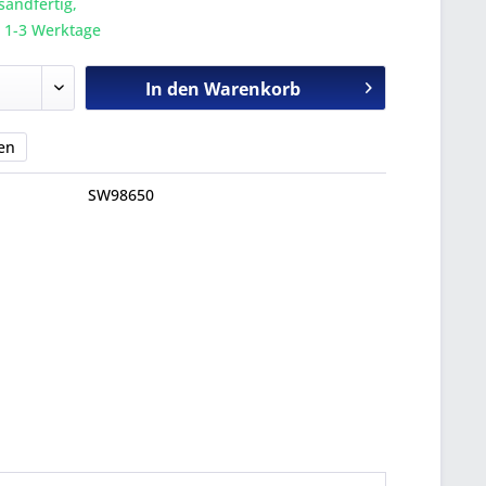
sandfertig,
a. 1-3 Werktage
In den
Warenkorb
en
SW98650