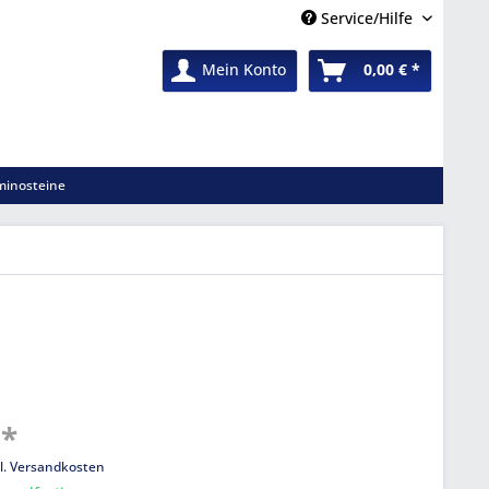
Service/Hilfe
Mein Konto
0,00 € *
inosteine
 *
l. Versandkosten