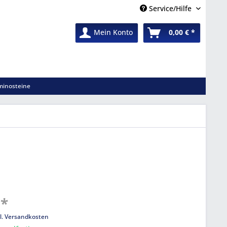
Service/Hilfe
Mein Konto
0,00 € *
inosteine
 *
l. Versandkosten