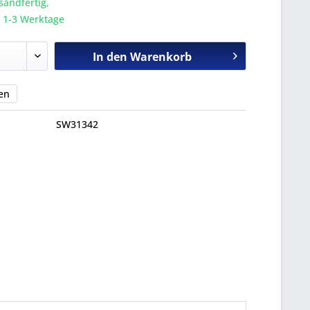
sandfertig,
a. 1-3 Werktage
In den
Warenkorb
en
SW31342