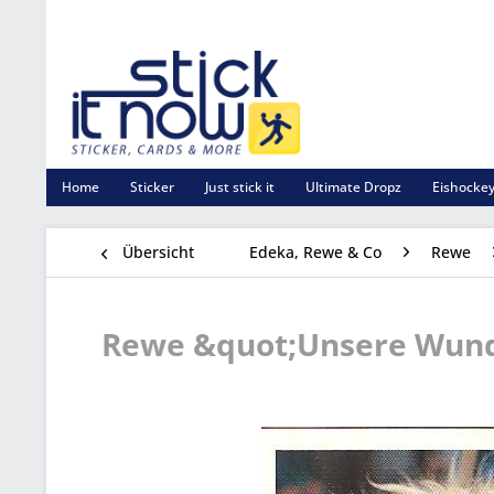
Home
Sticker
Just stick it
Ultimate Dropz
Eishockey
Übersicht
Edeka, Rewe & Co
Rewe
Rewe &quot;Unsere Wunde