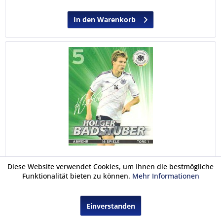
In den Warenkorb
Rewe EM 2012 - Sammelkarten - Nr. 5
Diese Website verwendet Cookies, um Ihnen die bestmögliche
Funktionalität bieten zu können.
Mehr Informationen
Rewe EM 2012 - Sammelkarte - Frisch aus der Tüte - DFB
Nationalmannschaft 2012 - Sammeln Sie alle 38
Einverstanden
Sammelkarten!