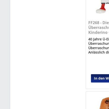
FF268 - Die
Überrasch
Kinderino 
40 Jahre Ü-Ei
Überraschun
Überraschung
Anlässlich d
bedeutenden
erschien die
mit Figuren 
Vergangenhe
In den 