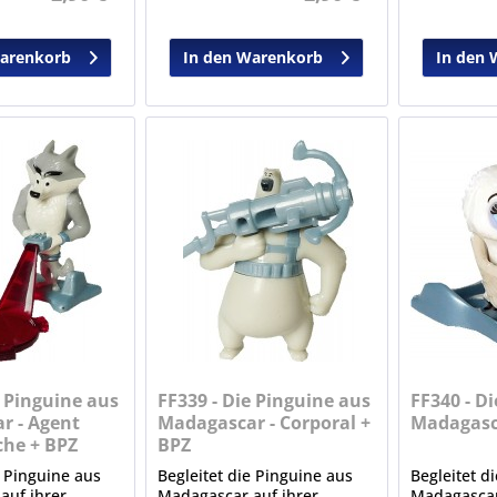
Warenkorb
In den Warenkorb
In den 
e Pinguine aus
FF339 - Die Pinguine aus
FF340 - D
r - Agent
Madagascar - Corporal +
Madagasca
he + BPZ
BPZ
e Pinguine aus
Begleitet die Pinguine aus
Begleitet d
auf ihrer
Madagascar auf ihrer
Madagascar