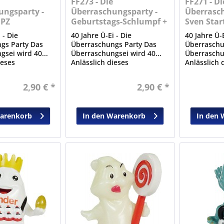
FF273 - Die
FF271 - Di
ungsparty -
Überraschungsparty -
Überrasch
BPZ
Geburtstags-Schlumpf +
Sven Star
BPZ
 - Die
40 Jahre Ü-Ei - Die
40 Jahre Ü-E
gs Party Das
Überraschungs Party Das
Überraschu
sei wird 40...
Überraschungsei wird 40...
Überraschun
ieses
Anlässlich dieses
Anlässlich 
 Ereignisses
bedeutenden Ereignisses
bedeutende
se Sonderserie
erschien diese Sonderserie
erschien di
2,90 € *
2,90 € *
aus Serien der
mit Figuren aus Serien der
mit Figuren
it.
Vergangenheit.
Vergangenh
Warenkorb
In den Warenkorb
In den 