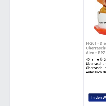
FF261 - Die
Überrasch
Alex + BPZ
40 Jahre Ü-Ei
Überraschun
Überraschung
Anlässlich d
bedeutenden
erschien die
mit Figuren 
Vergangenhe
In den 