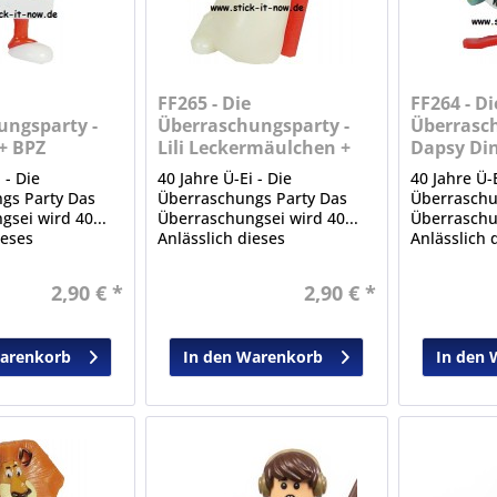
FF265 - Die
FF264 - Di
ungsparty -
Überraschungsparty -
Überrasch
+ BPZ
Lili Leckermäulchen +
Dapsy Din
BPZ
 - Die
40 Jahre Ü-Ei - Die
40 Jahre Ü-E
gs Party Das
Überraschungs Party Das
Überraschu
sei wird 40...
Überraschungsei wird 40...
Überraschun
ieses
Anlässlich dieses
Anlässlich 
 Ereignisses
bedeutenden Ereignisses
bedeutende
se Sonderserie
erschien diese Sonderserie
erschien di
2,90 € *
2,90 € *
aus Serien der
mit Figuren aus Serien der
mit Figuren
it.
Vergangenheit.
Vergangenh
Warenkorb
In den Warenkorb
In den 