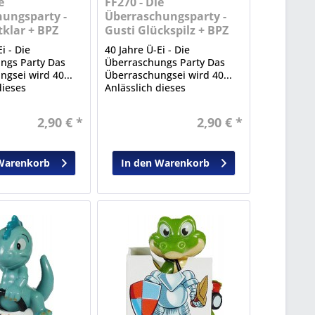
e
FF270 - Die
ungsparty -
Überraschungsparty -
tklar + BPZ
Gusti Glückspilz + BPZ
i - Die
40 Jahre Ü-Ei - Die
ngs Party Das
Überraschungs Party Das
gsei wird 40...
Überraschungsei wird 40...
dieses
Anlässlich dieses
n Ereignisses
bedeutenden Ereignisses
ese Sonderserie
erschien diese Sonderserie
2,90 € *
2,90 € *
 aus Serien der
mit Figuren aus Serien der
eit.
Vergangenheit.
Warenkorb
In den Warenkorb