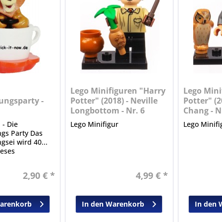
Lego Minifiguren "Harry
Lego Mini
ungsparty -
Potter" (2018) - Neville
Potter" (2
Longbottom - Nr. 6
Chang - N
 - Die
Lego Minifigur
Lego Minifi
gs Party Das
sei wird 40...
ieses
 Ereignisses
se Sonderserie
2,90 € *
4,99 € *
aus Serien der
it.
Warenkorb
In den Warenkorb
In den 