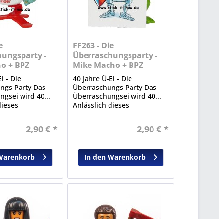
e
FF263 - Die
ungsparty -
Überraschungsparty -
o + BPZ
Mike Macho + BPZ
i - Die
40 Jahre Ü-Ei - Die
ngs Party Das
Überraschungs Party Das
gsei wird 40...
Überraschungsei wird 40...
dieses
Anlässlich dieses
n Ereignisses
bedeutenden Ereignisses
ese Sonderserie
erschien diese Sonderserie
2,90 € *
2,90 € *
 aus Serien der
mit Figuren aus Serien der
eit.
Vergangenheit.
Warenkorb
In den Warenkorb