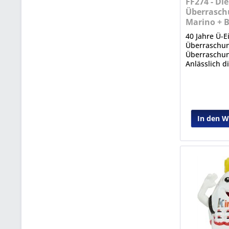
FF274 - Die
Überrasch
Marino + 
40 Jahre Ü-Ei
Überraschun
Überraschung
Anlässlich d
bedeutenden
erschien die
mit Figuren 
Vergangenhe
In den 