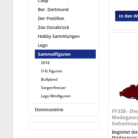
Coop
Bor. Dortmund
In den 
Der Postillon
Zoo Osnabrück
Hobby Sammlungen
Lego
Sammelfiguren
2018
Ü-Ei Figuren
Bullyland
Sorgenfresser
Lego Minifiguren
Dominosteine
FF338 - Di
Madagasca
Geheimsac
Begleitet di
Madagascar 