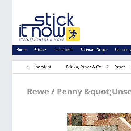
Home
Sticker
Just stick it
Ultimate Dropz
Eishockey
Übersicht
Edeka, Rewe & Co
Rewe
Rewe / Penny &quot;Unser