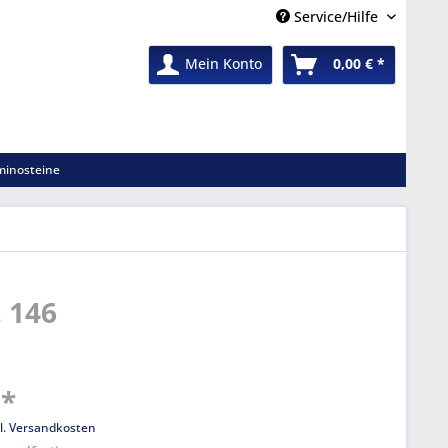
Service/Hilfe
Mein Konto
0,00 € *
inosteine
 146
 *
l. Versandkosten