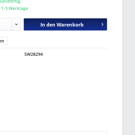
sandfertig,
a. 1-3 Werktage
In den
Warenkorb
en
SW28294