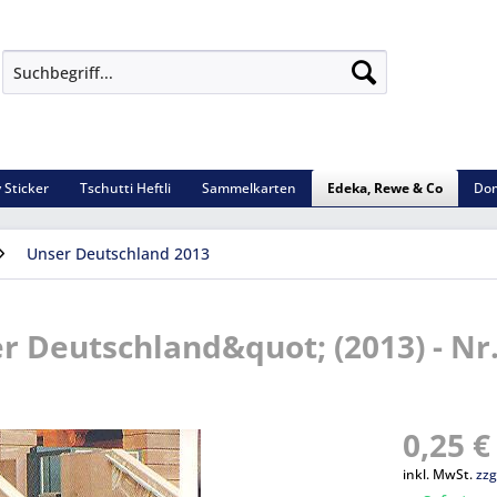
 Sticker
Tschutti Heftli
Sammelkarten
Edeka, Rewe & Co
Dom
Unser Deutschland 2013
 Deutschland&quot; (2013) - Nr.
0,25 €
inkl. MwSt.
zzg