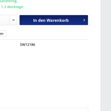
sandfertig,
a. 1-3 Werktage
In den
Warenkorb
en
SW12186