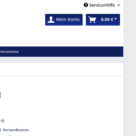
Service/Hilfe
Mein Konto
0,00 € *
minosteine
d
 *
l. Versandkosten