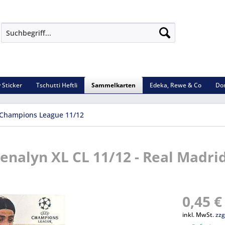
 Sticker
Tschutti Heftli
Sammelkarten
Edeka, Rewe & Co
Do
Champions League 11/12
enalyn XL CL 11/12 - Real Madri
0,45 €
inkl. MwSt.
zzg