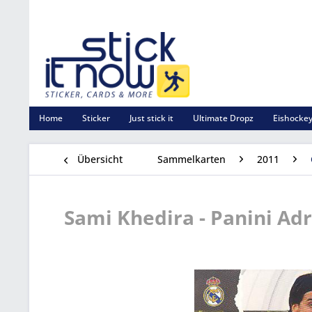
Home
Sticker
Just stick it
Ultimate Dropz
Eishockey
Übersicht
Sammelkarten
2011
Sami Khedira - Panini Adr