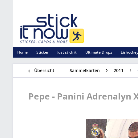
Home
Sticker
Just stick it
Ultimate Dropz
Eishockey
Übersicht
Sammelkarten
2011
Pepe - Panini Adrenalyn X