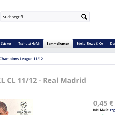
 Sticker
Tschutti Heftli
Sammelkarten
Edeka, Rewe & Co
Do
Champions League 11/12
L CL 11/12 - Real Madrid
0,45 €
inkl. MwSt.
zzg