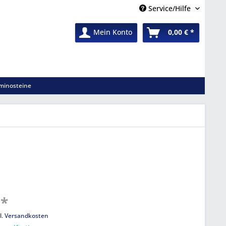
Service/Hilfe
Mein Konto
0,00 € *
minosteine
 *
l. Versandkosten