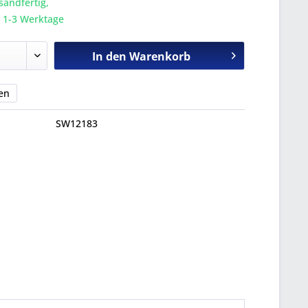
sandfertig,
a. 1-3 Werktage
In den
Warenkorb
en
SW12183