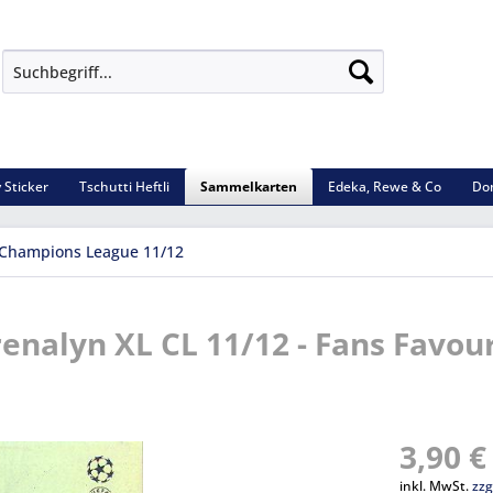
 Sticker
Tschutti Heftli
Sammelkarten
Edeka, Rewe & Co
Do
Champions League 11/12
renalyn XL CL 11/12 - Fans Favour
3,90 €
inkl. MwSt.
zzg