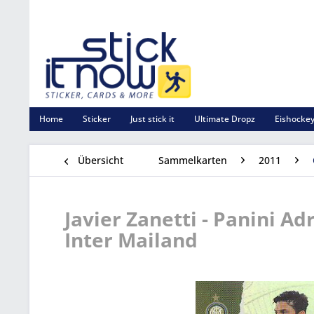
Home
Sticker
Just stick it
Ultimate Dropz
Eishockey
Übersicht
Sammelkarten
2011
Javier Zanetti - Panini Ad
Inter Mailand