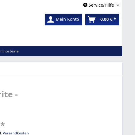
Service/Hilfe
Mein Konto
0,00 € *
minosteine
ite -
 *
l. Versandkosten