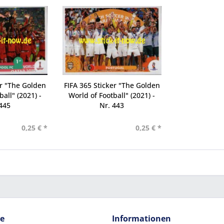
er "The Golden
FIFA 365 Sticker "The Golden
all" (2021) -
World of Football" (2021) -
445
Nr. 443
0,25 € *
0,25 € *
ce
Informationen