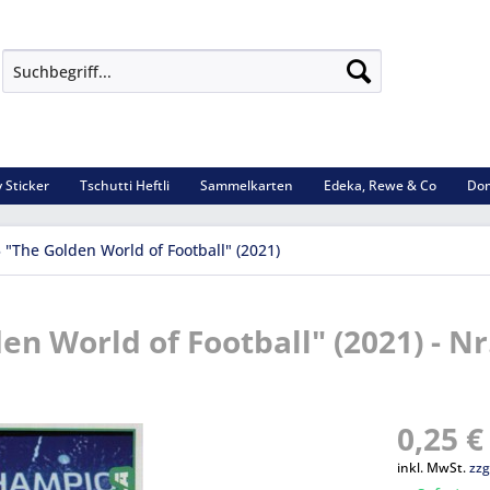
 Sticker
Tschutti Heftli
Sammelkarten
Edeka, Rewe & Co
Dom
 "The Golden World of Football" (2021)
en World of Football" (2021) - Nr
0,25 €
inkl. MwSt.
zzg