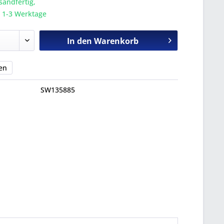
sandfertig,
a. 1-3 Werktage
In den
Warenkorb
en
SW135885