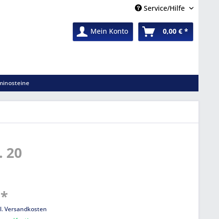
Service/Hilfe
Mein Konto
0,00 € *
inosteine
. 20
 *
l. Versandkosten