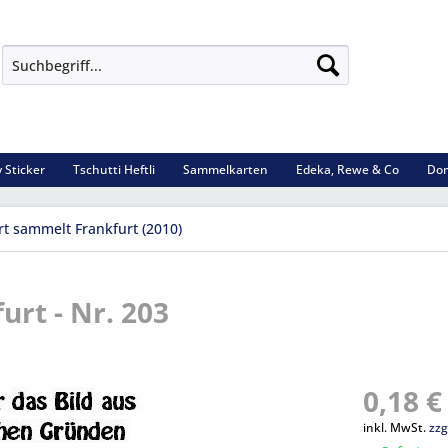
 Sticker
Tschutti Heftli
Sammelkarten
Edeka, Rewe & Co
Dom
rt sammelt Frankfurt (2010)
rt - Nr. 203
0,18 €
inkl. MwSt.
zzg