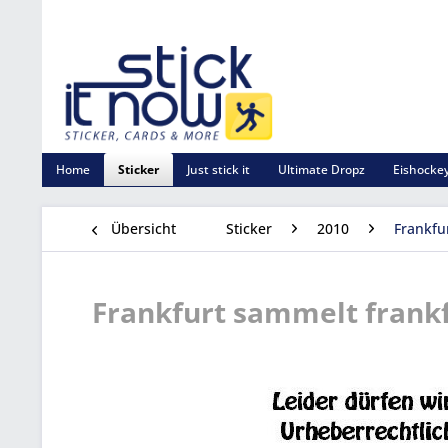
Home
Sticker
Just stick it
Ultimate Dropz
Eishockey
Übersicht
Sticker
2010
Frankfu
Frankfurt sammelt frankfu