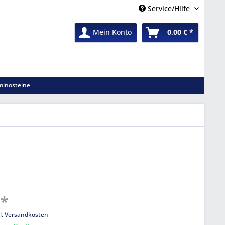
Service/Hilfe
Mein Konto
0,00 € *
inosteine
 *
l. Versandkosten