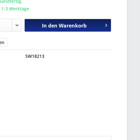
sandfertig,
a. 1-3 Werktage
In den
Warenkorb
en
SW18213