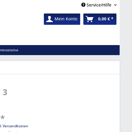
Service/Hilfe
Mein Konto
0,00 € *
minosteine
 3
 *
l. Versandkosten