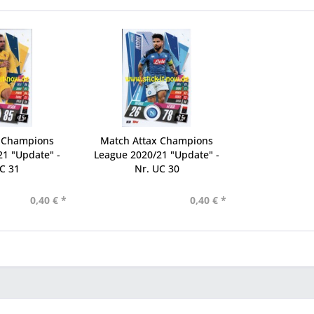
x Champions
Match Attax Champions
1 "Update" -
League 2020/21 "Update" -
C 31
Nr. UC 30
0,40 € *
0,40 € *