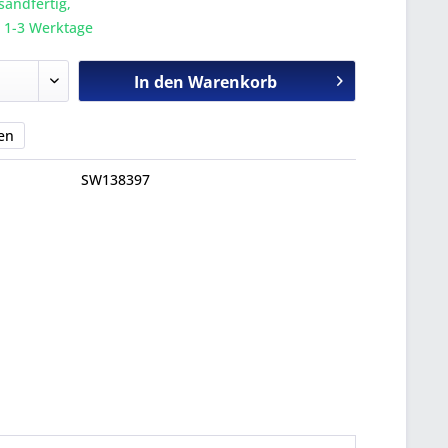
sandfertig,
a. 1-3 Werktage
In den
Warenkorb
en
SW138397