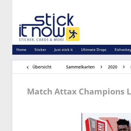
Home
Sticker
Just stick it
Ultimate Dropz
Eishockey
Übersicht
Sammelkarten
2020
Match Attax Champions Le