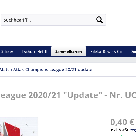
 Sticker
Tschutti Heftli
Sammelkarten
Edeka, Rewe & Co
Do
Match Attax Champions League 20/21 update
ague 2020/21 "Update" - Nr. UC
0,40 €
inkl. MwSt.
zzg