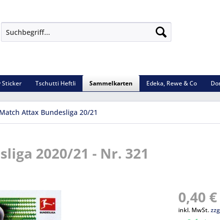
 Sticker
Tschutti Heftli
Sammelkarten
Edeka, Rewe & Co
Do
Match Attax Bundesliga 20/21
liga 2020/21 - Nr. 321
0,40 €
inkl. MwSt.
zzg