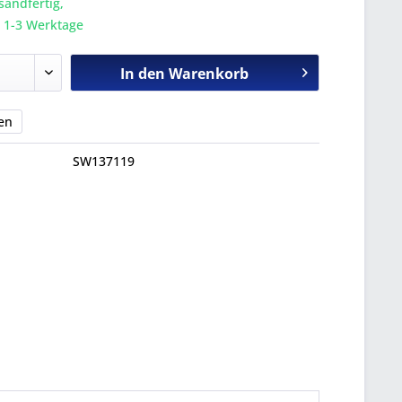
sandfertig,
a. 1-3 Werktage
In den
Warenkorb
en
SW137119