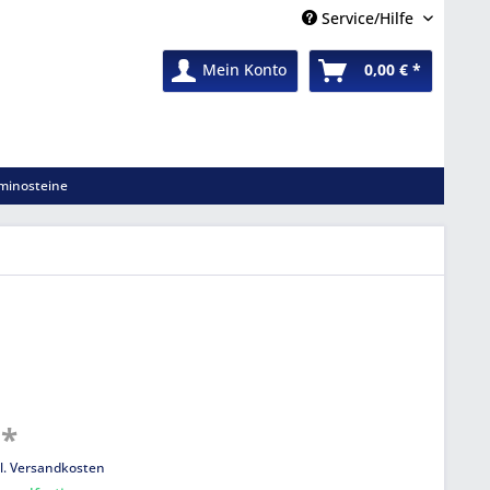
Service/Hilfe
Mein Konto
0,00 € *
minosteine
 *
l. Versandkosten