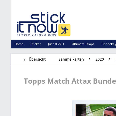
Home
Sticker
Just stick it
Ultimate Dropz
Eishockey
Übersicht
Sammelkarten
2020
Topps Match Attax Bundes