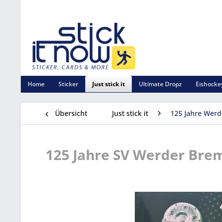
Home
Sticker
Just stick it
Ultimate Dropz
Eishockey
Übersicht
Just stick it
125 Jahre Werd
125 Jahre SV Werder Bremen