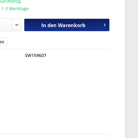
sandfertig,
a. 1-3 Werktage
In den
Warenkorb
en
SW159607