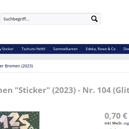
 Sticker
Tschutti Heftli
Sammelkarten
Edeka, Rewe & Co
Do
er Bremen (2023)
 "Sticker" (2023) - Nr. 104 (Gli
0,70 €
inkl. MwSt.
zzg