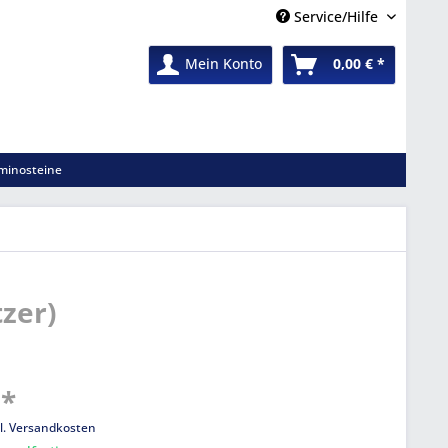
Service/Hilfe
Mein Konto
0,00 € *
minosteine
tzer)
 *
l. Versandkosten