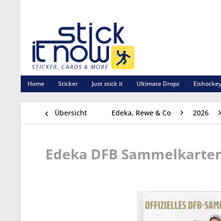
Home
Sticker
Just stick it
Ultimate Dropz
Eishockey
Übersicht
Edeka, Rewe & Co
2026
Edeka DFB Sammelkarten 