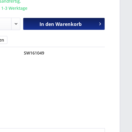
sandfertig,
a. 1-3 Werktage
In den
Warenkorb
en
SW161049