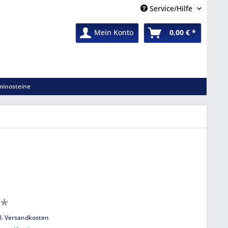
Service/Hilfe
Mein Konto
0,00 € *
inosteine
 *
l. Versandkosten