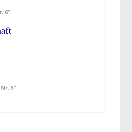
. 6"
aft
Nr. 6"