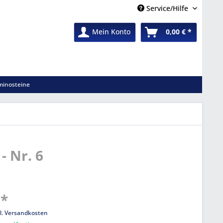
Service/Hilfe
Mein Konto
0,00 € *
inosteine
- Nr. 6
 *
l. Versandkosten