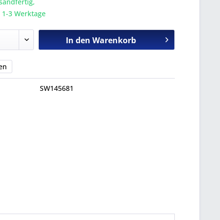
sandfertig,
a. 1-3 Werktage
In den
Warenkorb
en
SW145681