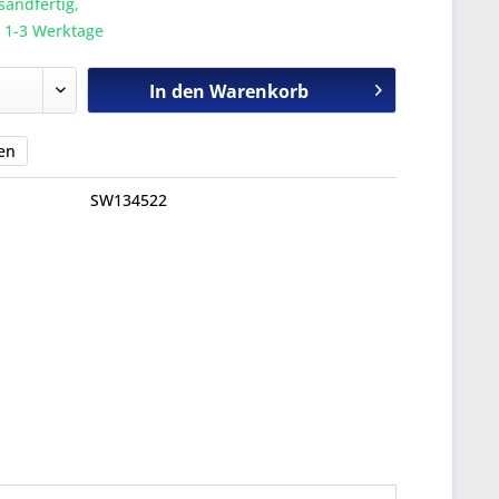
sandfertig,
a. 1-3 Werktage
In den
Warenkorb
en
SW134522