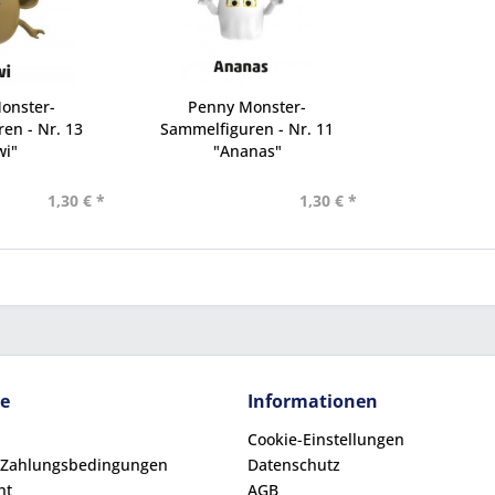
onster-
Penny Monster-
en - Nr. 13
Sammelfiguren - Nr. 11
wi"
"Ananas"
1,30 € *
1,30 € *
ce
Informationen
Cookie-Einstellungen
 Zahlungsbedingungen
Datenschutz
ht
AGB