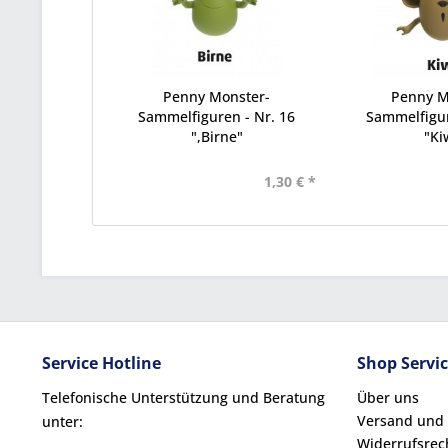
Penny Monster-
Penny M
Sammelfiguren - Nr. 16
Sammelfigur
",Birne"
"Ki
1,30 € *
Service Hotline
Shop Servi
Telefonische Unterstützung und Beratung
Über uns
Versand und
unter:
Widerrufsrec