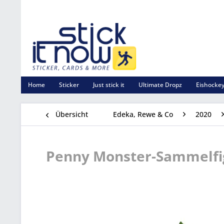
Home
Sticker
Just stick it
Ultimate Dropz
Eishockey
Übersicht
Edeka, Rewe & Co
2020
Penny Monster-Sammelfig