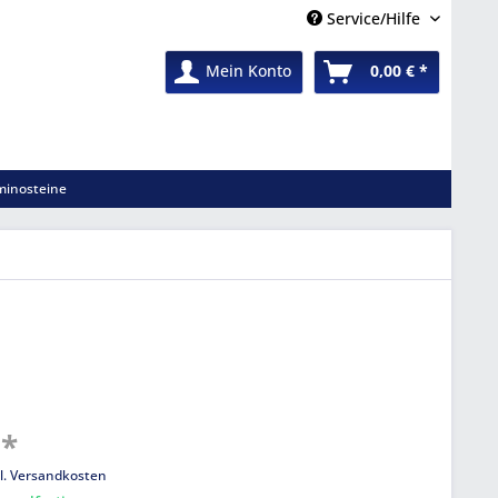
Service/Hilfe
Mein Konto
0,00 € *
inosteine
 *
l. Versandkosten