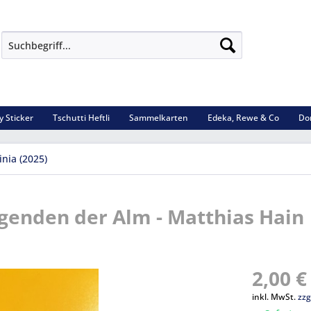
y Sticker
Tschutti Heftli
Sammelkarten
Edeka, Rewe & Co
Do
inia (2025)
Legenden der Alm - Matthias Hain
2,00 €
inkl. MwSt.
zzg