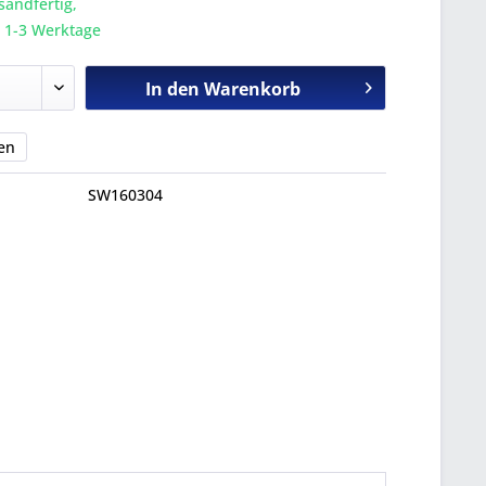
sandfertig,
a. 1-3 Werktage
In den
Warenkorb
en
SW160304