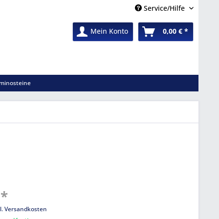
Service/Hilfe
Mein Konto
0,00 € *
minosteine
 *
l. Versandkosten