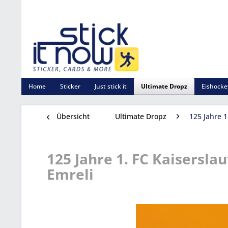
Home
Sticker
Just stick it
Ultimate Dropz
Eishocke
Übersicht
Ultimate Dropz
125 Jahre 1
125 Jahre 1. FC Kaiserslau
Emreli