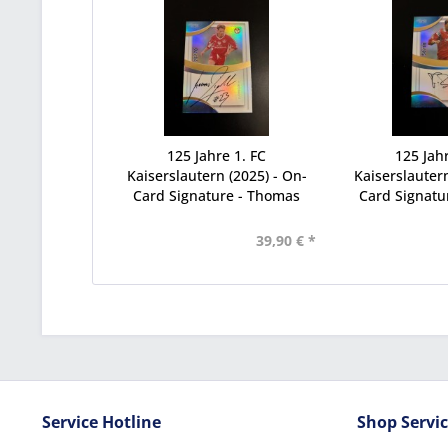
125 Jahre 1. FC
125 Jahr
Kaiserslautern (2025) - On-
Kaiserslautern
Card Signature - Thomas
Card Signatu
Riedl...
Buck
39,90 € *
Service Hotline
Shop Servi