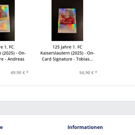
e 1. FC
125 Jahre 1. FC
 (2025) - On-
Kaiserslautern (2025) - On-
re - Andreas
Card Signature - Tobias...
...
49,90 € *
54,90 € *
ce
Informationen