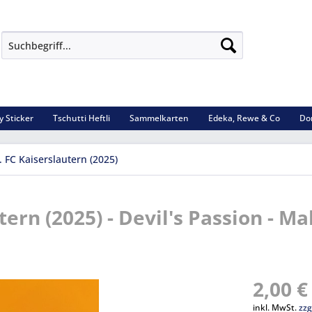
y Sticker
Tschutti Heftli
Sammelkarten
Edeka, Rewe & Co
Do
. FC Kaiserslautern (2025)
tern (2025) - Devil's Passion - Ma
2,00 €
inkl. MwSt.
zzg