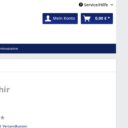
Service/Hilfe
Mein Konto
0,00 € *
minosteine
hir
 *
l. Versandkosten