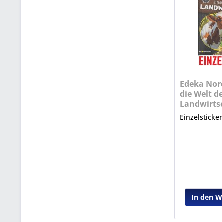
Edeka Nord
die Welt d
Landwirtsc
Nr. 18...
Einzelsticke
In den 