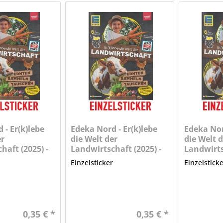
 - Er(k)lebe
Edeka Nord - Er(k)lebe
Edeka Nor
er
die Welt der
die Welt d
haft (2025) -
Landwirtschaft (2025) -
Landwirts
Nr. 23
Nr. 24
r
Einzelsticker
Einzelstick
0,35 € *
0,35 € *