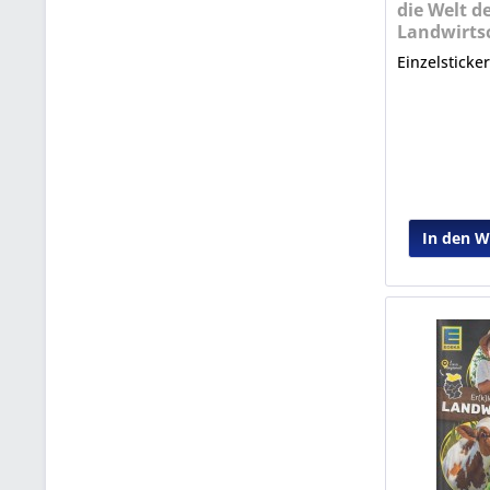
die Welt d
Landwirtsc
Nr. 10
Einzelsticke
In den 