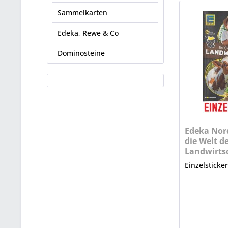
Sammelkarten
Edeka, Rewe & Co
Dominosteine
Edeka Nord
die Welt d
Landwirtsc
Nr. 1 (Glitz
Einzelsticke