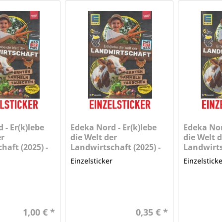
 - Er(k)lebe
Edeka Nord - Er(k)lebe
Edeka Nor
er
die Welt der
die Welt d
haft (2025) -
Landwirtschaft (2025) -
Landwirts
er)
Nr. 2
Nr. 3
r
Einzelsticker
Einzelstick
1,00 € *
0,35 € *