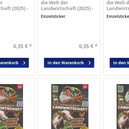
er
die Welt der
die Welt d
haft (2025) -
Landwirtschaft (2025) -
Landwirts
Nr. 11
Nr. 12
r
Einzelsticker
Einzelstick
0,35 € *
0,35 € *
Warenkorb
In den Warenkorb
In den 