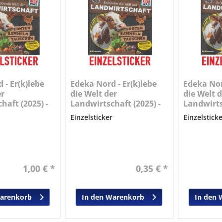
 - Er(k)lebe
Edeka Nord - Er(k)lebe
Edeka Nor
er
die Welt der
die Welt d
haft (2025) -
Landwirtschaft (2025) -
Landwirts
Nr. 19
Nr. 20
r
Einzelsticker
Einzelstick
1,00 € *
0,35 € *
Warenkorb
In den Warenkorb
In den 