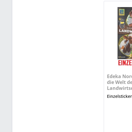
Edeka Nord
die Welt d
Landwirtsc
Nr. 22
Einzelsticke