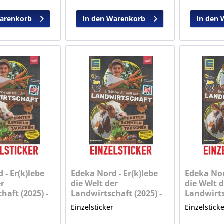
Warenkorb
In den Warenkorb
In den 
 - Er(k)lebe
Edeka Nord - Er(k)lebe
Edeka Nor
er
die Welt der
die Welt d
haft (2025) -
Landwirtschaft (2025) -
Landwirts
Nr. 6
Nr. 7
r
Einzelsticker
Einzelstick