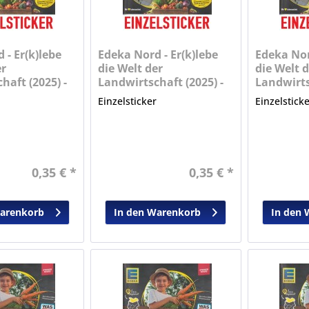
 - Er(k)lebe
Edeka Nord - Er(k)lebe
Edeka Nor
er
die Welt der
die Welt d
haft (2025) -
Landwirtschaft (2025) -
Landwirts
Nr. 15
Nr. 16
r
Einzelsticker
Einzelstick
0,35 € *
0,35 € *
Warenkorb
In den Warenkorb
In den 