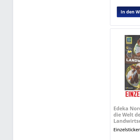
In den 
Edeka Nord
die Welt d
Landwirtsc
Nr. 5
Einzelsticke