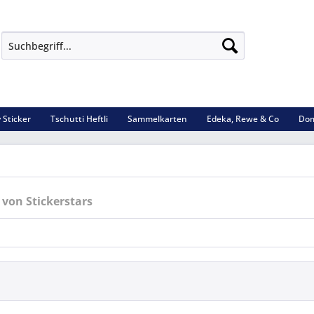
 Sticker
Tschutti Heftli
Sammelkarten
Edeka, Rewe & Co
Dom
von Stickerstars