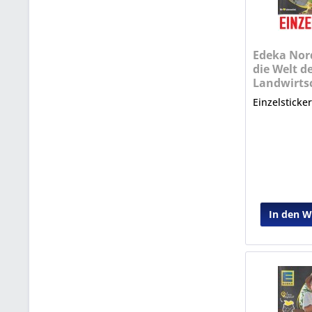
Edeka Nord
die Welt d
Landwirtsc
Nr. 14
Einzelsticke
In den 