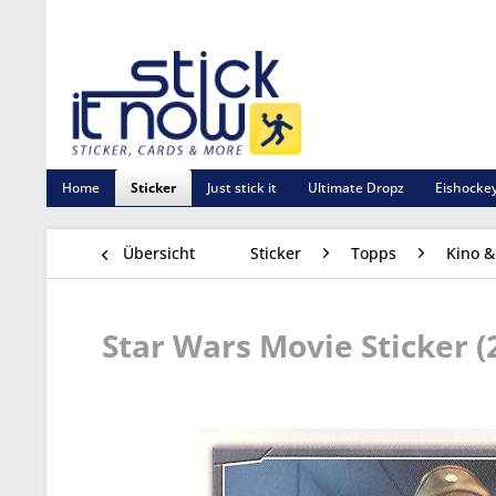
Home
Sticker
Just stick it
Ultimate Dropz
Eishockey
Übersicht
Sticker
Topps
Kino &
Star Wars Movie Sticker (2