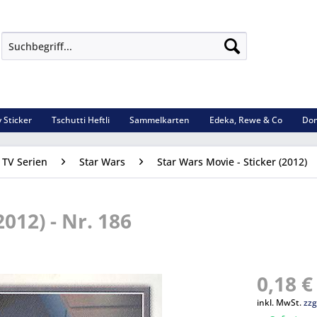
 Sticker
Tschutti Heftli
Sammelkarten
Edeka, Rewe & Co
Dom
 TV Serien
Star Wars
Star Wars Movie - Sticker (2012)
012) - Nr. 186
0,18 €
inkl. MwSt.
zzg