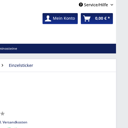
Service/Hilfe
Mein Konto
0,00 € *
inosteine
Einzelsticker
 *
l. Versandkosten