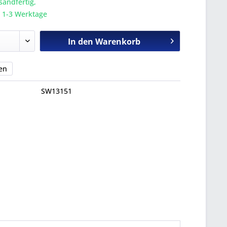
sandfertig,
a. 1-3 Werktage
In den
Warenkorb
en
SW13151