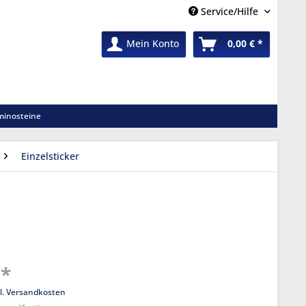
Service/Hilfe
Mein Konto
0,00 € *
inosteine
Einzelsticker
 *
l. Versandkosten