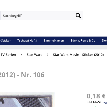
 Sticker
Tschutti Heftli
Sammelkarten
Edeka, Rewe & Co
Dom
 TV Serien
Star Wars
Star Wars Movie - Sticker (2012)
012) - Nr. 106
0,18 €
inkl. MwSt.
zzg