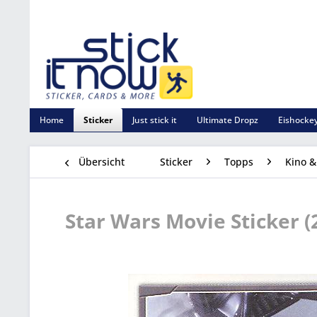
Home
Sticker
Just stick it
Ultimate Dropz
Eishockey
Übersicht
Sticker
Topps
Kino &
Star Wars Movie Sticker (2