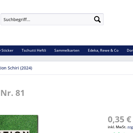
 Sticker
Tschutti Heftli
Sammelkarten
Edeka, Rewe & Co
Dom
ion Schiri (2024)
 Nr. 81
0,35 €
inkl. MwSt.
zzg