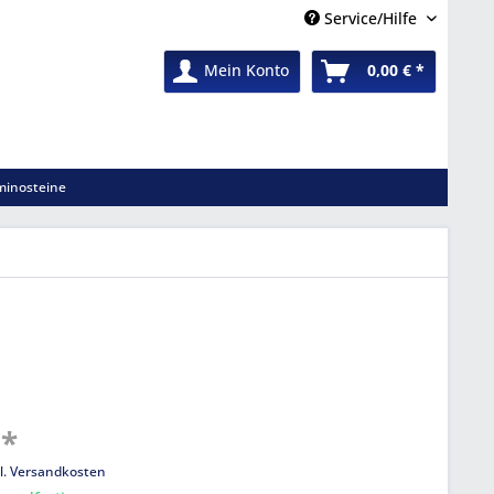
Service/Hilfe
Mein Konto
0,00 € *
inosteine
 *
l. Versandkosten