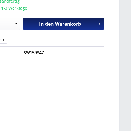
sandfertig,
a. 1-3 Werktage
In den
Warenkorb
en
SW159847