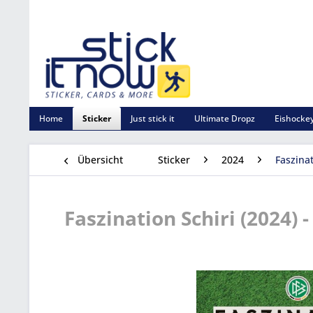
Home
Sticker
Just stick it
Ultimate Dropz
Eishockey
Übersicht
Sticker
2024
Faszinat
Faszination Schiri (2024) -