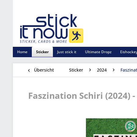
Home
Sticker
Just stick it
Ultimate Dropz
Eishockey
Übersicht
Sticker
2024
Faszinat
Faszination Schiri (2024) -