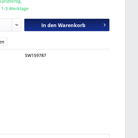
sandfertig,
a. 1-3 Werktage
In den
Warenkorb
en
SW159787