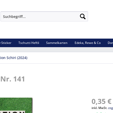
 Sticker
Tschutti Heftli
Sammelkarten
Edeka, Rewe & Co
Dom
ion Schiri (2024)
 Nr. 141
0,35 €
inkl. MwSt.
zzg