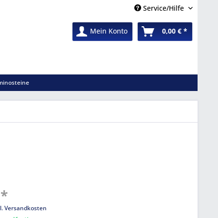
Service/Hilfe
Mein Konto
0,00 € *
inosteine
 *
l. Versandkosten