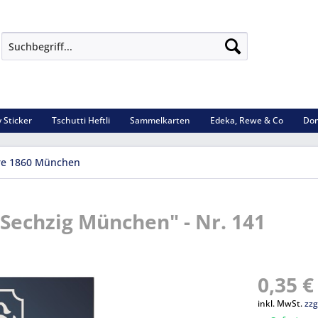
 Sticker
Tschutti Heftli
Sammelkarten
Edeka, Rewe & Co
Dom
re 1860 München
Sechzig München" - Nr. 141
0,35 €
inkl. MwSt.
zzg