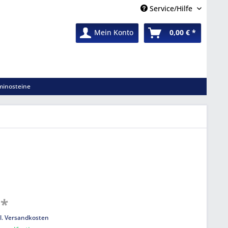
Service/Hilfe
Mein Konto
0,00 € *
inosteine
 *
l. Versandkosten