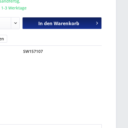
sandfertig,
a. 1-3 Werktage
In den
Warenkorb
en
SW157107