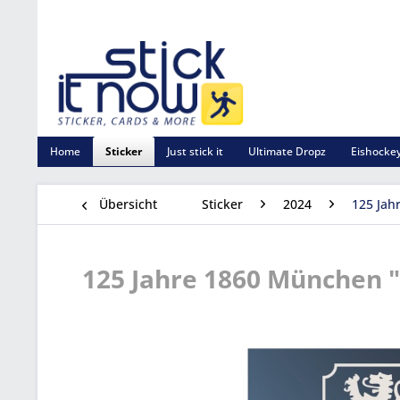
Home
Sticker
Just stick it
Ultimate Dropz
Eishockey
Übersicht
Sticker
2024
125 Jah
125 Jahre 1860 München "