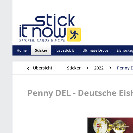
Home
Sticker
Just stick it
Ultimate Dropz
Eishockey
Übersicht
Sticker
2022
Penny D
Penny DEL - Deutsche Eish