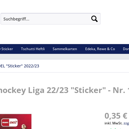
 Sticker
Tschutti Heftli
Sammelkarten
Edeka, Rewe & Co
Dom
EL "Sticker" 2022/23
ockey Liga 22/23 "Sticker" - Nr.
0,35 €
inkl. MwSt.
zzg