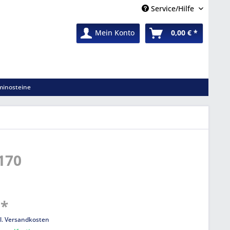
Service/Hilfe
Mein Konto
0,00 € *
inosteine
 170
 *
l. Versandkosten