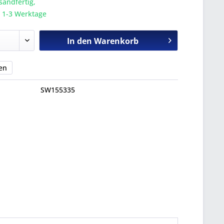
sandfertig,
a. 1-3 Werktage
In den
Warenkorb
en
SW155335