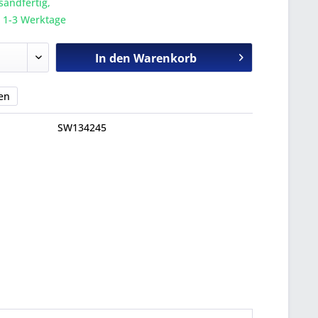
sandfertig,
a. 1-3 Werktage
In den
Warenkorb
en
SW134245