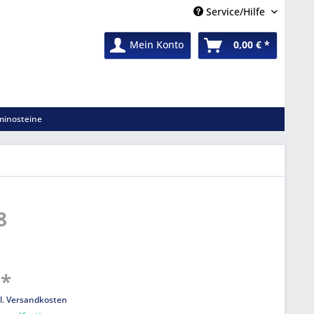
Service/Hilfe
Mein Konto
0,00 € *
inosteine
8
 *
l. Versandkosten