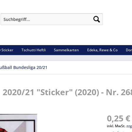
 Sticker
Tschutti Heftli
Sammelkarten
Edeka, Rewe & Co
Dom
ußball Bundesliga 20/21
2020/21 "Sticker" (2020) - Nr. 26
0,25 €
inkl. MwSt.
zzg