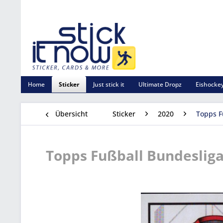
Home
Sticker
Just stick it
Ultimate Dropz
Eishockey
Übersicht
Sticker
2020
Topps F
Topps Fußball Bundesliga 