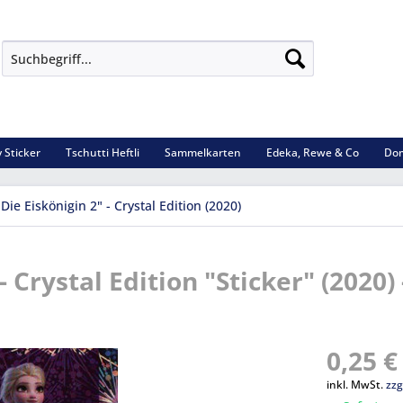
 Sticker
Tschutti Heftli
Sammelkarten
Edeka, Rewe & Co
Dom
Die Eiskönigin 2" - Crystal Edition (2020)
 Crystal Edition "Sticker" (2020) 
0,25 €
inkl. MwSt.
zzg