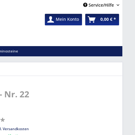
Service/Hilfe
Mein Konto
0,00 € *
inosteine
- Nr. 22
 *
l. Versandkosten