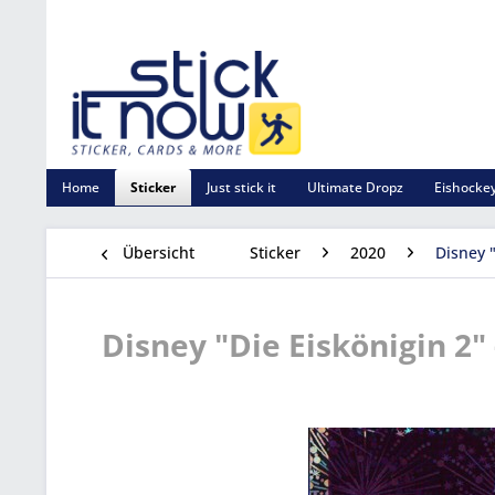
Home
Sticker
Just stick it
Ultimate Dropz
Eishockey
Übersicht
Sticker
2020
Disney "
Disney "Die Eiskönigin 2" -