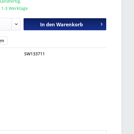
sandfertig,
a. 1-3 Werktage
In den
Warenkorb
en
SW133711