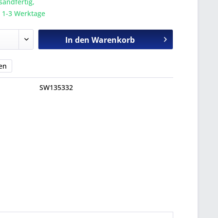
sandfertig,
a. 1-3 Werktage
In den
Warenkorb
en
SW135332