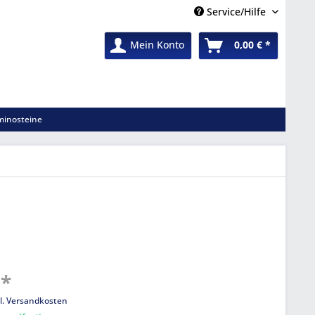
Service/Hilfe
Mein Konto
0,00 € *
inosteine
 *
l. Versandkosten