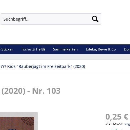
 Sticker
Tschutti Heftli
Sammelkarten
Edeka, Rewe & Co
Dom
 ??? Kids "Räuberjagt im Freizeitpark" (2020)
 (2020) - Nr. 103
0,25 €
inkl. MwSt.
zzg