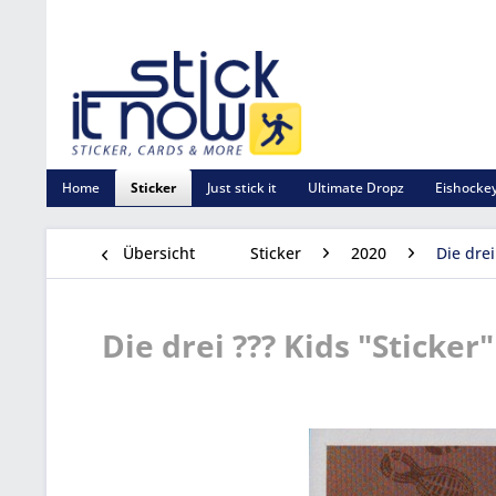
Home
Sticker
Just stick it
Ultimate Dropz
Eishockey
Übersicht
Sticker
2020
Die drei
Die drei ??? Kids "Sticker"