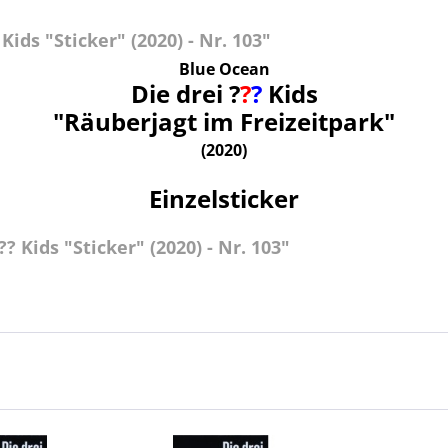
ids "Sticker" (2020) - Nr. 103"
Blue Ocean
Die drei ?
?
?
Kids
"Räuberjagt im Freizeitpark"
(2020)
Einzelsticker
? Kids "Sticker" (2020) - Nr. 103"