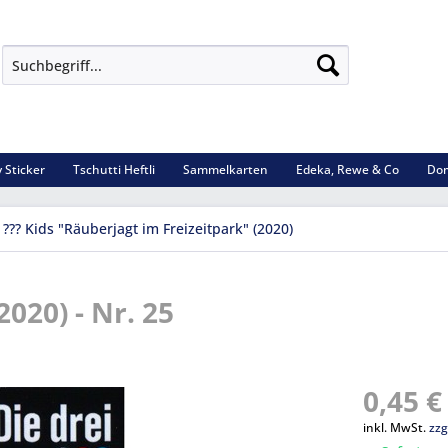
 Sticker
Tschutti Heftli
Sammelkarten
Edeka, Rewe & Co
Dom
 ??? Kids "Räuberjagt im Freizeitpark" (2020)
2020) - Nr. 25
0,45 €
inkl. MwSt.
zzg