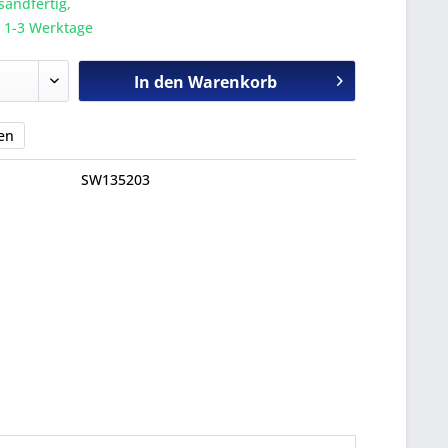
sandfertig,
a. 1-3 Werktage
In den
Warenkorb
en
SW135203