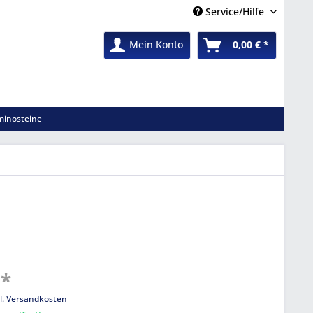
Service/Hilfe
Mein Konto
0,00 € *
inosteine
 *
l. Versandkosten