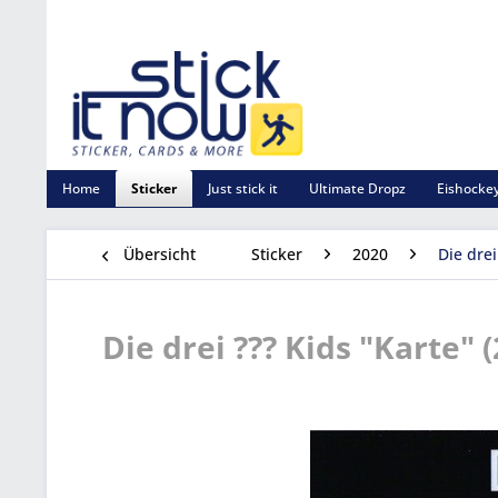
Home
Sticker
Just stick it
Ultimate Dropz
Eishockey
Übersicht
Sticker
2020
Die drei
Die drei ??? Kids "Karte" (