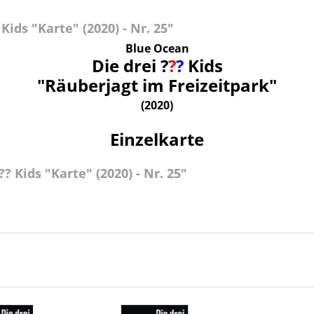
ids "Karte" (2020) - Nr. 25"
Blue Ocean
Die drei ?
?
?
Kids
"Räuberjagt im Freizeitpark"
(2020)
Einzelkarte
? Kids "Karte" (2020) - Nr. 25"