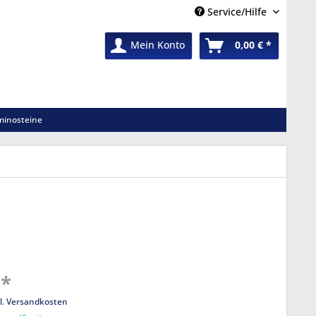
Service/Hilfe
Mein Konto
0,00 € *
inosteine
 *
l. Versandkosten