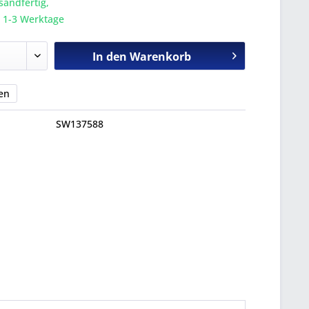
sandfertig,
a. 1-3 Werktage
In den
Warenkorb
en
SW137588