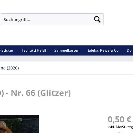
 Sticker
Tschutti Heftli
Sammelkarten
Edeka, Rewe & Co
Dom
ina (2020)
 - Nr. 66 (Glitzer)
0,50 €
inkl. MwSt.
zzg