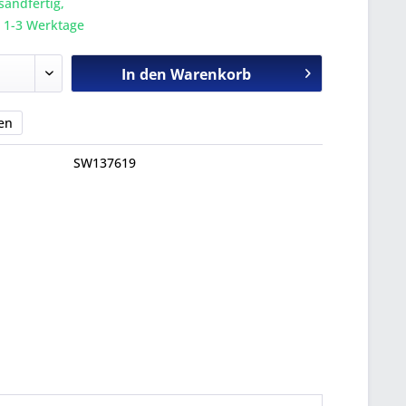
sandfertig,
a. 1-3 Werktage
In den
Warenkorb
en
SW137619