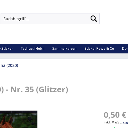
 Sticker
Tschutti Heftli
Sammelkarten
Edeka, Rewe & Co
Dom
ina (2020)
 - Nr. 35 (Glitzer)
0,50 €
inkl. MwSt.
zzg