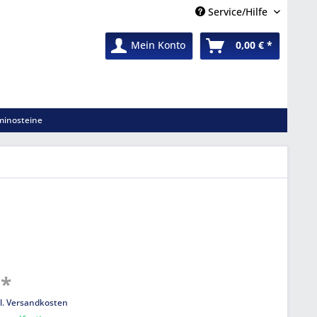
Service/Hilfe
Mein Konto
0,00 € *
inosteine
 *
l. Versandkosten