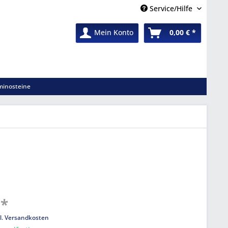
Service/Hilfe
Mein Konto
0,00 € *
inosteine
 *
l. Versandkosten