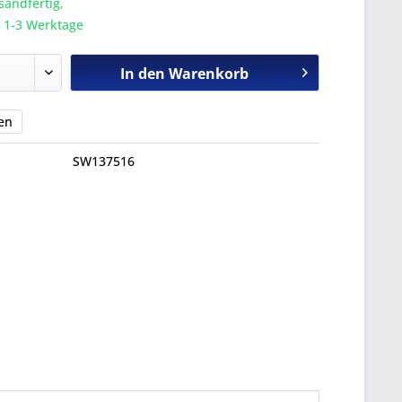
sandfertig,
a. 1-3 Werktage
In den
Warenkorb
en
SW137516