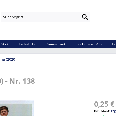
 Sticker
Tschutti Heftli
Sammelkarten
Edeka, Rewe & Co
Dom
ina (2020)
) - Nr. 138
0,25 €
inkl. MwSt.
zzg