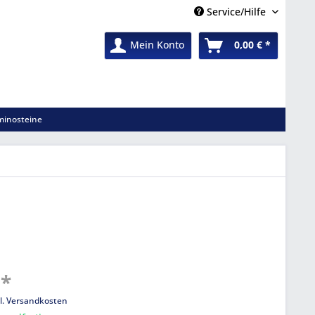
Service/Hilfe
Mein Konto
0,00 € *
inosteine
 *
l. Versandkosten