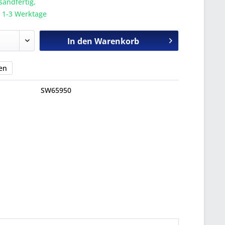
sandfertig,
a. 1-3 Werktage
In den
Warenkorb
en
SW65950