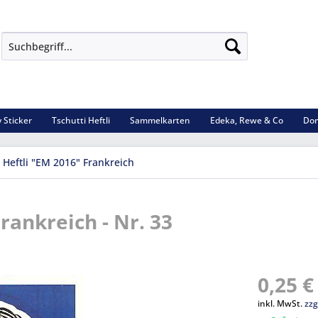
 Sticker
Tschutti Heftli
Sammelkarten
Edeka, Rewe & Co
Dom
 Heftli "EM 2016" Frankreich
Frankreich - Nr. 33
0,25 €
inkl. MwSt.
zzg