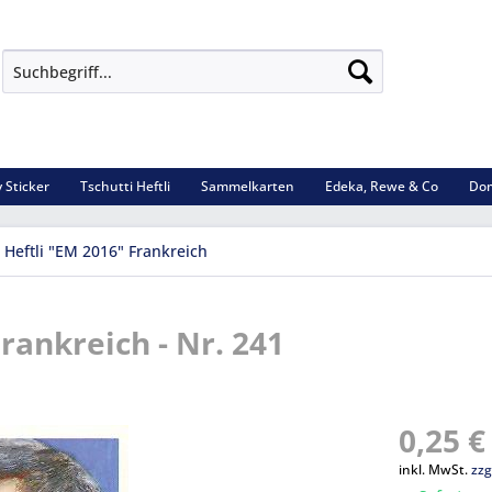
 Sticker
Tschutti Heftli
Sammelkarten
Edeka, Rewe & Co
Dom
 Heftli "EM 2016" Frankreich
Frankreich - Nr. 241
0,25 €
inkl. MwSt.
zzg