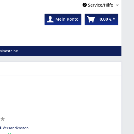
Service/Hilfe
Mein Konto
0,00 € *
inosteine
 *
l. Versandkosten