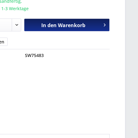
sandfertig,
a. 1-3 Werktage
In den
Warenkorb
en
SW75483