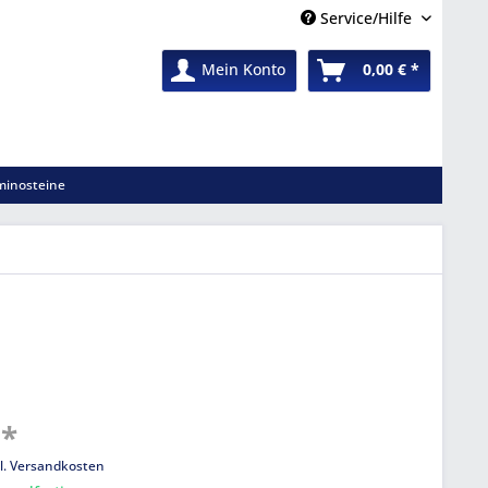
Service/Hilfe
Mein Konto
0,00 € *
inosteine
 *
l. Versandkosten