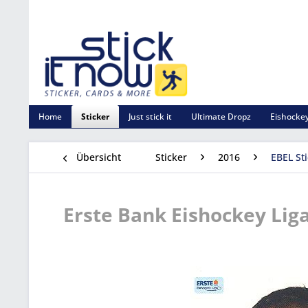
Home
Sticker
Just stick it
Ultimate Dropz
Eishockey
Übersicht
Sticker
2016
EBEL St
Erste Bank Eishockey Liga