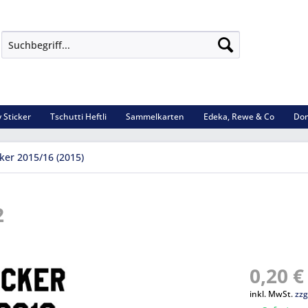
 Sticker
Tschutti Heftli
Sammelkarten
Edeka, Rewe & Co
Dom
cker 2015/16 (2015)
2
0,20 €
inkl. MwSt.
zzg