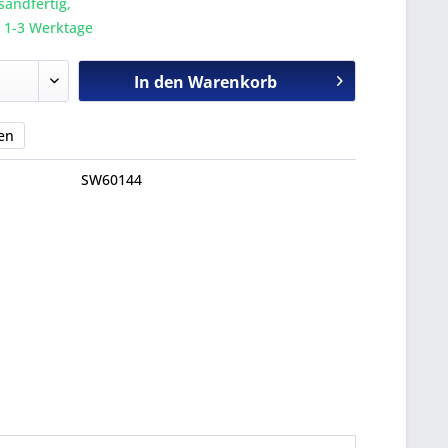
sandfertig,
a. 1-3 Werktage
In den
Warenkorb
en
SW60144