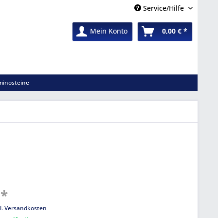
Service/Hilfe
Mein Konto
0,00 € *
inosteine
 *
l. Versandkosten