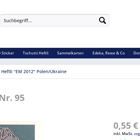
 Sticker
Tschutti Heftli
Sammelkarten
Edeka, Rewe & Co
Dom
i Heftli "EM 2012" Polen/Ukraine
 Nr. 95
0,55 €
inkl. MwSt.
zzg