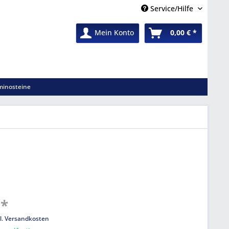
Service/Hilfe
Mein Konto
0,00 € *
inosteine
 *
l. Versandkosten