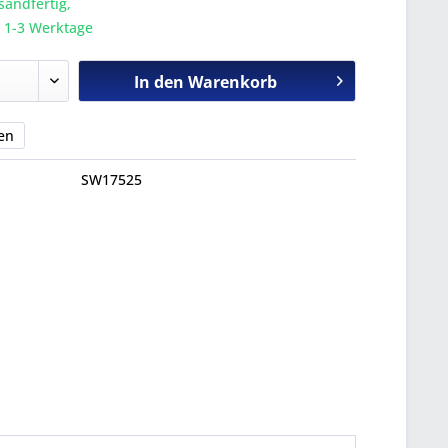
sandfertig,
a. 1-3 Werktage
In den
Warenkorb
en
SW17525