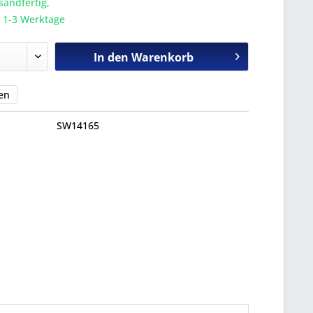
sandfertig,
a. 1-3 Werktage
In den
Warenkorb
en
SW14165