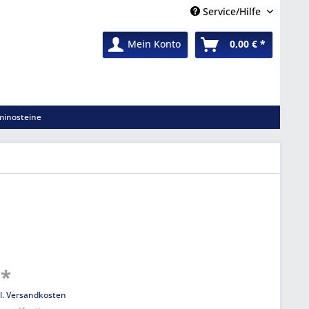
Service/Hilfe
Mein Konto
0,00 € *
inosteine
 *
l. Versandkosten