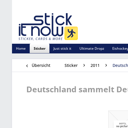
Home
Sticker
Just stick it
Ultimate Dropz
Eishockey
Übersicht
Sticker
2011
Deutsch
Deutschland sammelt Deu