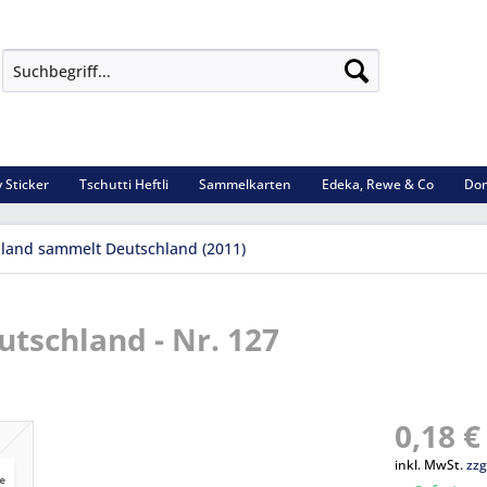
 Sticker
Tschutti Heftli
Sammelkarten
Edeka, Rewe & Co
Dom
land sammelt Deutschland (2011)
tschland - Nr. 127
0,18 €
inkl. MwSt.
zzg