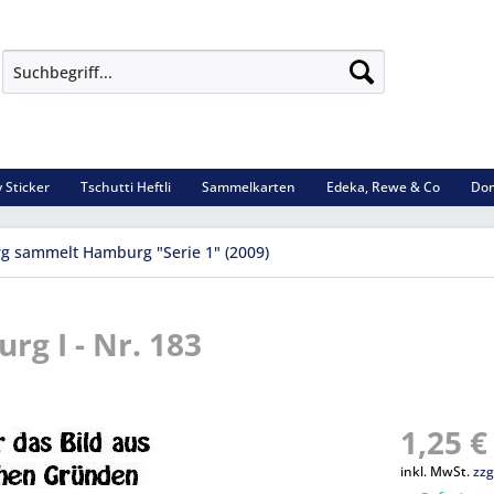
 Sticker
Tschutti Heftli
Sammelkarten
Edeka, Rewe & Co
Dom
 sammelt Hamburg "Serie 1" (2009)
 I - Nr. 183
1,25 €
inkl. MwSt.
zzg