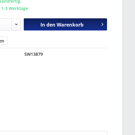
sandfertig,
a. 1-3 Werktage
In den
Warenkorb
en
SW13879