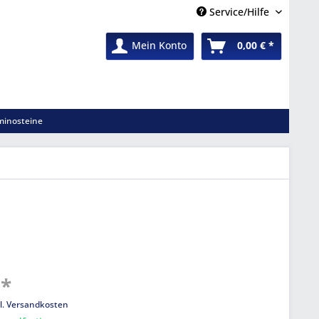
Service/Hilfe
Mein Konto
0,00 € *
inosteine
 *
l. Versandkosten