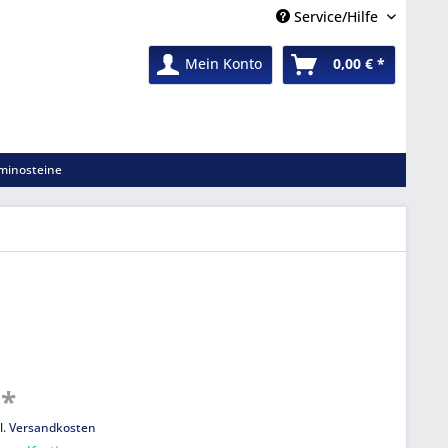
Service/Hilfe
Mein Konto
0,00 € *
minosteine
 *
l. Versandkosten