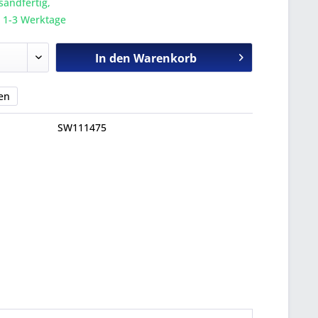
sandfertig,
a. 1-3 Werktage
In den
Warenkorb
en
SW111475