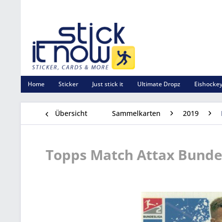
Home
Sticker
Just stick it
Ultimate Dropz
Eishockey
Übersicht
Sammelkarten
2019
Topps Match Attax Bundesl