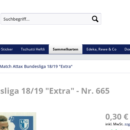
 Sticker
Tschutti Heftli
Sammelkarten
Edeka, Rewe & Co
Do
Match Attax Bundesliga 18/19 "Extra"
iga 18/19 "Extra" - Nr. 665
0,30 €
inkl. MwSt.
zzg