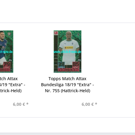
tch Attax
Topps Match Attax
/19 "Extra" -
Bundesliga 18/19 "Extra" -
trick-Held)
Nr. 755 (Hattrick-Held)
6,00 € *
6,00 € *