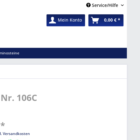
Service/Hilfe
Mein Konto
0,00 € *
minosteine
 Nr. 106C
 *
l. Versandkosten