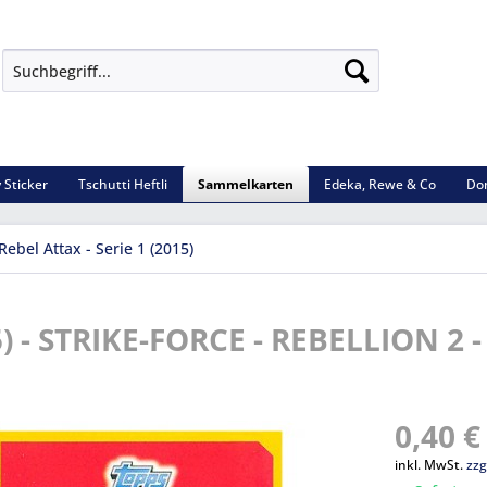
 Sticker
Tschutti Heftli
Sammelkarten
Edeka, Rewe & Co
Do
Rebel Attax - Serie 1 (2015)
5) - STRIKE-FORCE - REBELLION 2 -
0,40 €
inkl. MwSt.
zzg