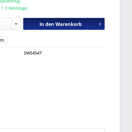
sandfertig,
a. 1-3 Werktage
In den
Warenkorb
en
SW54547