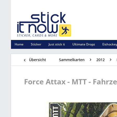
Home
Sticker
Just stick it
Ultimate Dropz
Eishockey
Übersicht
Sammelkarten
2012
Force Attax - MTT - Fahrze