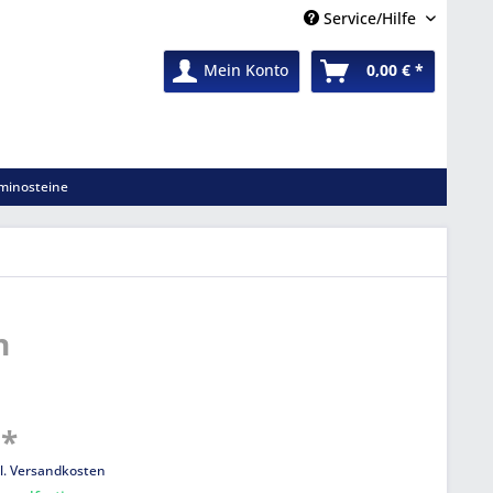
Service/Hilfe
Mein Konto
0,00 € *
minosteine
n
 *
l. Versandkosten