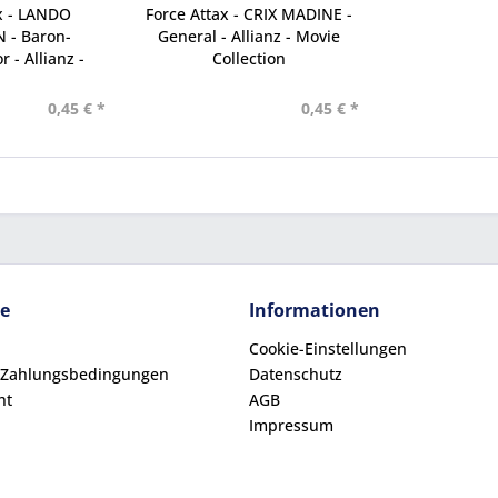
x - LANDO
Force Attax - CRIX MADINE -
 - Baron-
General - Allianz - Movie
 - Allianz -
Collection
e...
0,45 € *
0,45 € *
ce
Informationen
Cookie-Einstellungen
 Zahlungsbedingungen
Datenschutz
ht
AGB
Impressum