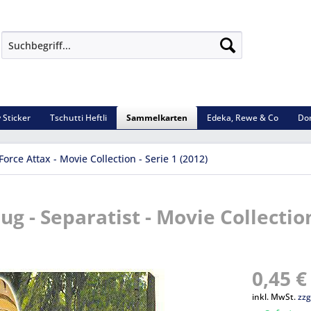
 Sticker
Tschutti Heftli
Sammelkarten
Edeka, Rewe & Co
Do
Force Attax - Movie Collection - Serie 1 (2012)
ug - Separatist - Movie Collectio
0,45 €
inkl. MwSt.
zzg