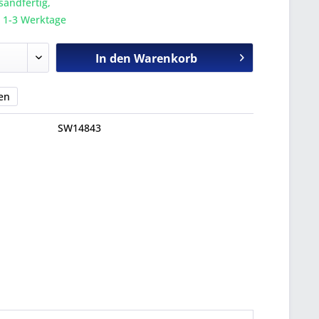
sandfertig,
a. 1-3 Werktage
In den
Warenkorb
en
SW14843