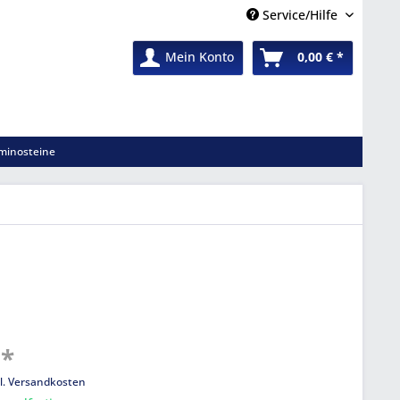
Service/Hilfe
Mein Konto
0,00 € *
minosteine
 *
l. Versandkosten