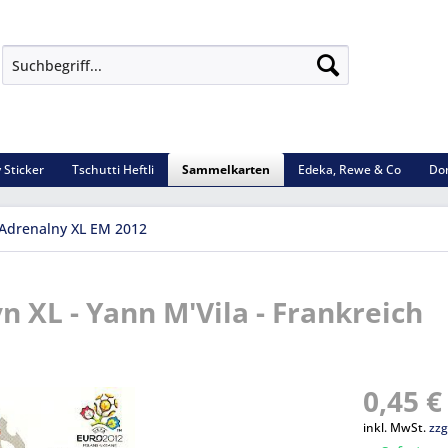
 Sticker
Tschutti Heftli
Sammelkarten
Edeka, Rewe & Co
Do
Adrenalny XL EM 2012
n XL - Yann M'Vila - Frankreich
0,45 €
inkl. MwSt.
zzg