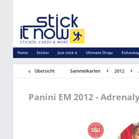
Home
Sticker
Just stick it
Ultimate Dropz
Eishockey
Übersicht
Sammelkarten
2012
Panini EM 2012 - Adrenal