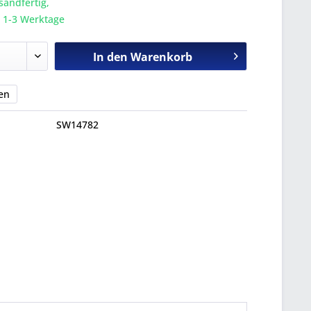
sandfertig,
a. 1-3 Werktage
In den
Warenkorb
en
SW14782