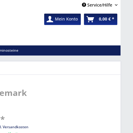
Service/Hilfe
Mein Konto
0,00 € *
minosteine
änemark
 *
l. Versandkosten