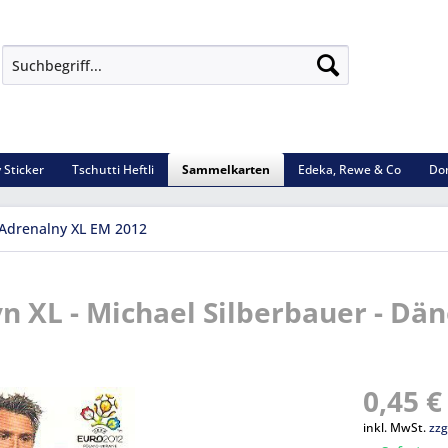
 Sticker
Tschutti Heftli
Sammelkarten
Edeka, Rewe & Co
Do
Adrenalny XL EM 2012
yn XL - Michael Silberbauer - D
0,45 €
inkl. MwSt.
zzg