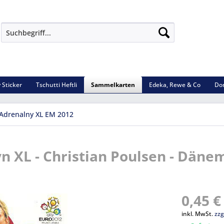
 Sticker
Tschutti Heftli
Sammelkarten
Edeka, Rewe & Co
Do
Adrenalny XL EM 2012
yn XL - Christian Poulsen - Däne
0,45 €
inkl. MwSt.
zzg