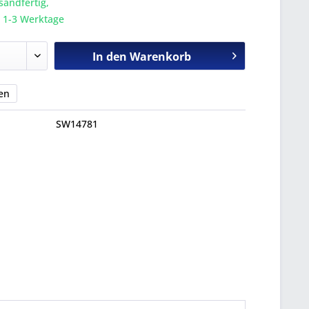
sandfertig,
a. 1-3 Werktage
In den
Warenkorb
en
SW14781