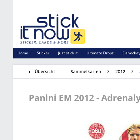
Home
Sticker
Just stick it
Ultimate Dropz
Eishockey
Übersicht
Sammelkarten
2012
Panini EM 2012 - Adrenal