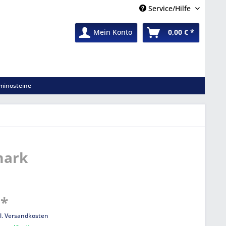
Service/Hilfe
Mein Konto
0,00 € *
minosteine
mark
 *
l. Versandkosten