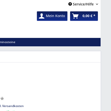
Service/Hilfe
Mein Konto
0,00 € *
minosteine
 *
l. Versandkosten