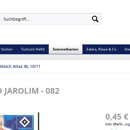
 Sticker
Tschutti Heftli
Sammelkarten
Edeka, Rewe & Co
Do
Match Attax BL 10/11
D JAROLIM - 082
0,45 €
inkl. MwSt.
zzg